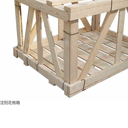
沈阳花格箱