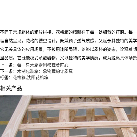
不同于常规箱体的粗放拼接，
花格箱
的精髓在于每一处细节的打磨。每一
理自然呈现。花格的镂空设计，既兼顾了透气质感，又赋予其独特的美学
它无关具体的应用场景，不被用途所局限，始终以质朴的姿态，诠释着“
显品质。它既能稳妥承载器物，又以独特的美学质感，成为脱离具体场景
上一条：
每一只木箱定制都藏着匠心
下一条：
木制包装箱：承物藏韵守质真
标签：
花格箱
,
沈阳花格箱
,
相关产品