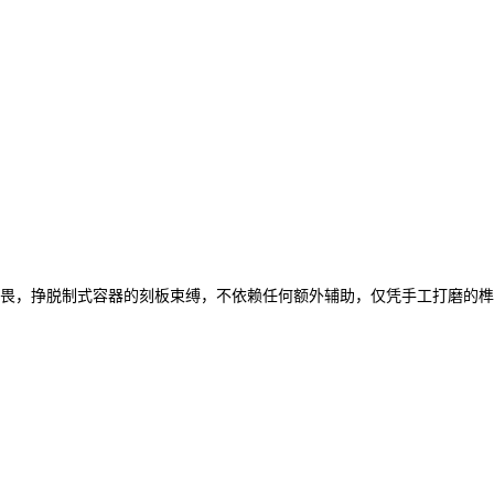
畏，挣脱制式容器的刻板束缚，不依赖任何额外辅助，仅凭手工打磨的榫