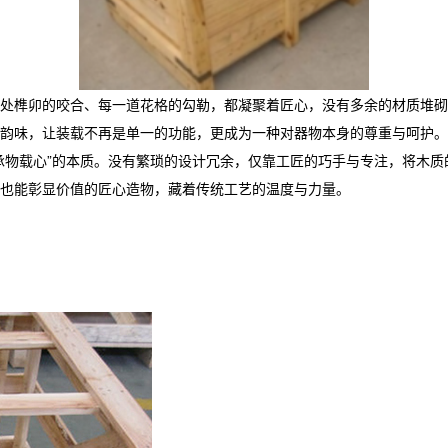
处榫卯的咬合、每一道花格的勾勒，都凝聚着匠心，没有多余的材质堆砌
韵味，让装载不再是单一的功能，更成为一种对器物本身的尊重与呵护。
承物载心”的本质。没有繁琐的设计冗余，仅靠工匠的巧手与专注，将木
也能彰显价值的匠心造物，藏着传统工艺的温度与力量。