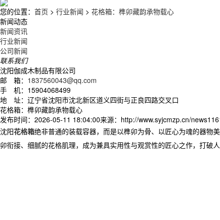
您的位置：
首页
>
行业新闻
>
花格箱：榫卯藏韵承物载心
新闻动态
新闻资讯
行业新闻
公司新闻
联系我们
沈阳伽成木制品有限公司
邮 箱：
1837560043@qq.com
手 机：15904068499
地 址：辽宁省沈阳市沈北新区道义四街与正良四路交叉口
花格箱：榫卯藏韵承物载心
发布时间：2026-05-11 18:04:00
来源：http://www.syjcmzp.cn/news116
沈阳
花格箱
绝非普通的装载容器，而是以榫卯为骨、以匠心为魂的器物美
卯衔接、细腻的花格肌理，成为兼具实用性与观赏性的匠心之作，打破人