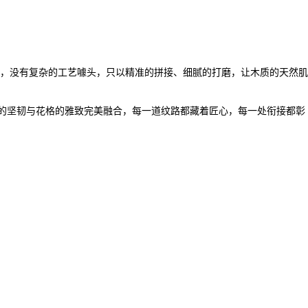
，没有复杂的工艺噱头，只以精准的拼接、细腻的打磨，让木质的天然肌
质的坚韧与花格的雅致完美融合，每一道纹路都藏着匠心，每一处衔接都彰